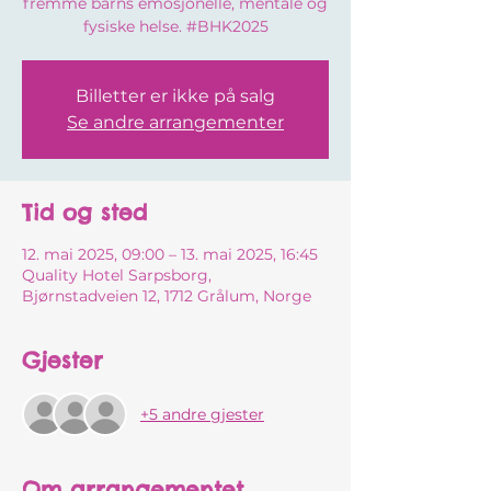
fremme barns emosjonelle, mentale og
fysiske helse. #BHK2025
Billetter er ikke på salg
Se andre arrangementer
Tid og sted
12. mai 2025, 09:00 – 13. mai 2025, 16:45
Quality Hotel Sarpsborg,
Bjørnstadveien 12, 1712 Grålum, Norge
Gjester
+5 andre gjester
Om arrangementet