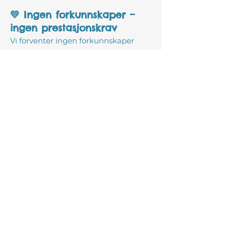
💛 Ingen forkunnskaper –
ingen prestasjonskrav
Vi forventer ingen forkunnskaper
eller prestasjoner fra barna.
Barnegruppene egner seg best for
barn som kan følge enkel veiledning.
For barn som trenger litt mer
tilpasning, kan det tilbys én-til-én-
timer som en trygg overgang til
gruppeundervisning.
Vår intensjon er alltid den samme ✨
At barnet blir kjent med hele seg
selv;
Her er jeg trygg. Her har jeg plass.
Her er jeg god nok.
Her lærer jeg å være meg –