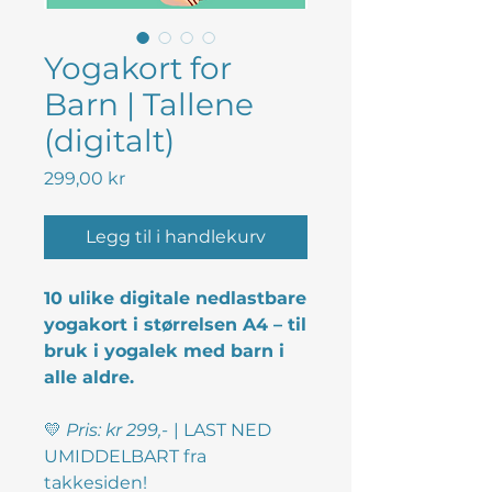
Yogakort for
Barn | Tallene
(digitalt)
Pris
299,00 kr
Legg til i handlekurv
10 ulike digitale nedlastbare
yogakort i størrelsen A4 – til
bruk i yogalek med barn i
alle aldre.
💛
Pris: kr 299,-
| LAST NED
UMIDDELBART fra
takkesiden!