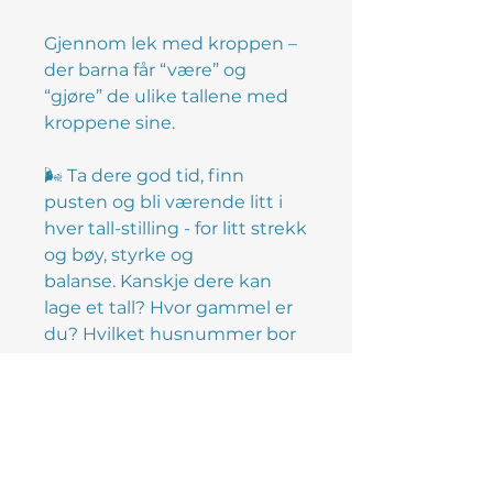
Gjennom lek med kroppen –
der barna får “være” og
“gjøre” de ulike tallene med
kroppene sine.
🌬️ Ta dere god tid, finn
pusten og bli værende litt i
hver tall-stilling - for litt strekk
og bøy, styrke og
balanse. Kanskje dere kan
lage et tall? Hvor gammel er
du? Hvilket husnummer bor
du i? Hvilken dato er det i
dag?
Kortene er enkle, visuelle og
lettfattelige – og uten annen
instruksjon enn at vi skal ha