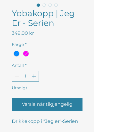
Yobakopp | Jeg
Er - Serien
Pris
349,00 kr
Farge
*
Antall
*
Utsolgt
Varsle når tilgjengelig
Drikkekopp i "Jeg er"-Serien