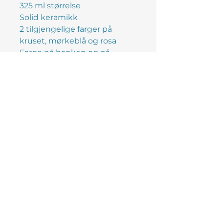
325 ml størrelse
Solid keramikk
2 tilgjengelige farger på
kruset, mørkeblå og rosa
Farge på hanken og på
innsiden
Hver gang dere bruker
koppen, møtes dere av en
viktig påminnelse;"Jeg er god
nok"
14 dagers returrett ift
kjøpsloven